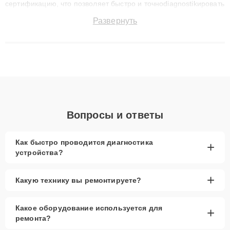
сертификацию, что позволяет быстро и точноdiagnostikировать
поломки и восстанавливать технику с сохранением гарантии
Развернуть
до 3 лет. Наши мастера решают сложные случаи: от замены
матриц и материнских плат до ремонта после залития и
восстановления данных. Благодаря высокой квалификации и
ответственному подходу клиенты получают быстрый,
качественный ремонт и понятные объяснения по результатам
диагностики.
Вопросы и ответы
Как быстро проводится диагностика
+
устройства?
+
Какую технику вы ремонтируете?
Какое оборудование используется для
+
ремонта?