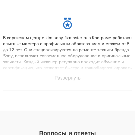
В сервисном центре ktm.sony-fixmaster.ru в Костроме работают
опытные мастера с профильным образованием и стажем от 5
до 12 лет. Они специализируются на ремонте техники бренда
Sony, используют современное оборудование и оригинальные
запчасти. Каждый инженер регулярно проходит обучение и
сертификацию, что позволяет быстро и точноdiagnostikировать
поломки и восстанавливать технику с сохранением гарантии
Развернуть
до 3 лет. Наши мастера решают сложные случаи: от замены
матриц и материнских плат до ремонта после залития и
восстановления данных. Благодаря высокой квалификации и
ответственному подходу клиенты получают быстрый,
качественный ремонт и понятные объяснения по результатам
диагностики.
Вопросы и ответы