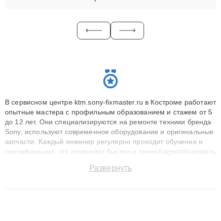
В сервисном центре ktm.sony-fixmaster.ru в Костроме работают
опытные мастера с профильным образованием и стажем от 5
до 12 лет. Они специализируются на ремонте техники бренда
Sony, используют современное оборудование и оригинальные
запчасти. Каждый инженер регулярно проходит обучение и
сертификацию, что позволяет быстро и точноdiagnostikировать
поломки и восстанавливать технику с сохранением гарантии
Развернуть
до 3 лет. Наши мастера решают сложные случаи: от замены
матриц и материнских плат до ремонта после залития и
восстановления данных. Благодаря высокой квалификации и
ответственному подходу клиенты получают быстрый,
качественный ремонт и понятные объяснения по результатам
диагностики.