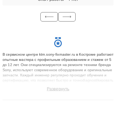
В сервисном центре ktm.sony-fixmaster.ru в Костроме работают
опытные мастера с профильным образованием и стажем от 5
до 12 лет. Они специализируются на ремонте техники бренда
Sony, используют современное оборудование и оригинальные
запчасти. Каждый инженер регулярно проходит обучение и
сертификацию, что позволяет быстро и точноdiagnostikировать
поломки и восстанавливать технику с сохранением гарантии
Развернуть
до 3 лет. Наши мастера решают сложные случаи: от замены
матриц и материнских плат до ремонта после залития и
восстановления данных. Благодаря высокой квалификации и
ответственному подходу клиенты получают быстрый,
качественный ремонт и понятные объяснения по результатам