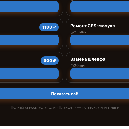
Ремонт GPS-модуля
1100 ₽
25 мин
Замена шлейфа
500 ₽
20 мин
Показать всё
Полный список услуг для «
Планшет
» — по звонку или в чате