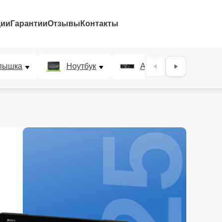
ции
Гарантии
Отзывы
Контакты
25%
пышка
Ноутбук
AV-ресивер