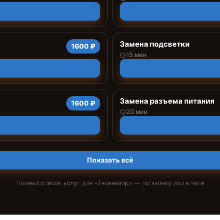
Замена подсветки
1600 ₽
15 мин
Замена разъема питания
1600 ₽
20 мин
Показать всё
Полный список услуг для «
Телевизор
» — по звонку или в чате