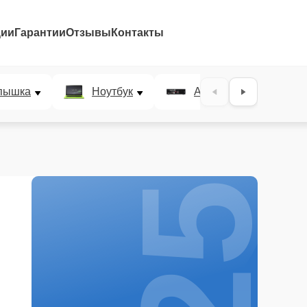
ции
Гарантии
Отзывы
Контакты
25%
пышка
Ноутбук
AV-ресивер