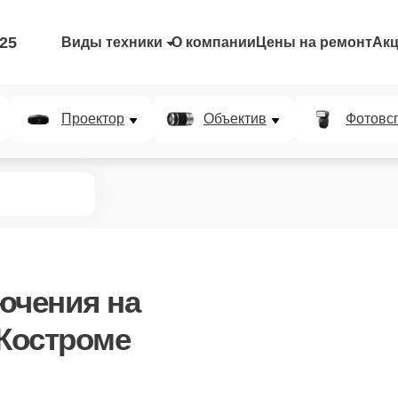
-25
Виды техники
О компании
Цены на ремонт
Ак
Проектор
Объектив
Фотовс
лючения
на
 Костроме