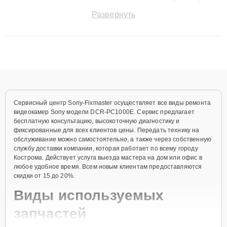
поломки и восстанавливать технику с сохранением гарантии
Развернуть
до 3 лет. Наши мастера решают сложные случаи: от замены
матриц и материнских плат до ремонта после залития и
восстановления данных. Благодаря высокой квалификации и
ответственному подходу клиенты получают быстрый,
качественный ремонт и понятные объяснения по результатам
диагностики.
Сервисный центр Sony-Fixmaster осуществляет все виды ремонта
видеокамер Sony модели DCR-PC1000E. Сервис предлагает
бесплатную консультацию, высокоточную диагностику и
фиксированные для всех клиентов цены. Передать технику на
обслуживание можно самостоятельно, а также через собственную
службу доставки компании, которая работает по всему городу
Кострома. Действует услуга выезда мастера на дом или офис в
любое удобное время. Всем новым клиентам предоставляются
скидки от 15 до 20%.
Виды используемых
запчастей