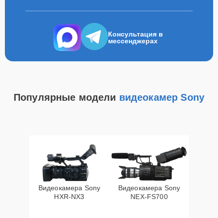
Консультация в
мессенджерах
Популярные модели
видеокамер Sony
Видеокамера Sony
Видеокамера Sony
HXR‑NX3
NEX‑FS700