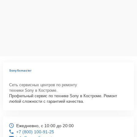
Как начать ремонт
Для запуска процесса ремонта видеокамеры Sony DCR-PC1000E
нужно просто оставить
Заявку на сайте
или позвонить телефону
горячей линии: +7 (800) 100-91-25. Наши специалисты оперативно
проконсультируют по всем необходимым вопросам, запишут на
диагностику, подскажут с вариантами курьерской доставки или
оформят выезд мастера в удобное время и место.
Sonyfixmaster
Сеть сервисных центров по ремонту
техники Sony в Костроме.
Профильный сервис по технике Sony в Костроме. Ремонт
любой сложности с гарантией качества.
Ежедневно, с 10:00 до 20:00
+7 (800) 100-91-25