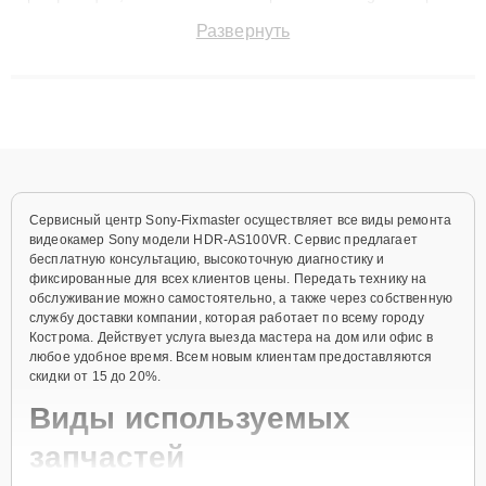
поломки и восстанавливать технику с сохранением гарантии
Развернуть
до 3 лет. Наши мастера решают сложные случаи: от замены
матриц и материнских плат до ремонта после залития и
восстановления данных. Благодаря высокой квалификации и
ответственному подходу клиенты получают быстрый,
качественный ремонт и понятные объяснения по результатам
диагностики.
Сервисный центр Sony-Fixmaster осуществляет все виды ремонта
видеокамер Sony модели HDR-AS100VR. Сервис предлагает
бесплатную консультацию, высокоточную диагностику и
фиксированные для всех клиентов цены. Передать технику на
обслуживание можно самостоятельно, а также через собственную
службу доставки компании, которая работает по всему городу
Кострома. Действует услуга выезда мастера на дом или офис в
любое удобное время. Всем новым клиентам предоставляются
скидки от 15 до 20%.
Виды используемых
запчастей