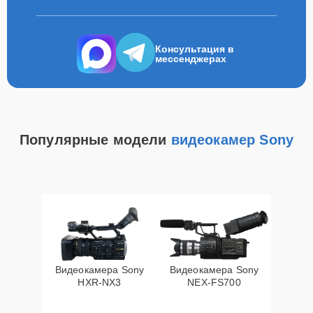
Консультация в
мессенджерах
Популярные модели
видеокамер Sony
Видеокамера Sony
Видеокамера Sony
HXR‑NX3
NEX‑FS700