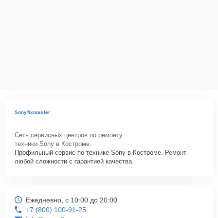
Как начать ремонт
Для запуска процесса ремонта видеокамеры Sony HDR-AS100VR
нужно просто оставить
Заявку на сайте
или позвонить телефону
горячей линии: +7 (800) 100-91-25. Наши специалисты оперативно
проконсультируют по всем необходимым вопросам, запишут на
диагностику, подскажут с вариантами курьерской доставки или
оформят выезд мастера в удобное время и место.
Sonyfixmaster
Сеть сервисных центров по ремонту
техники Sony в Костроме.
Профильный сервис по технике Sony в Костроме. Ремонт
любой сложности с гарантией качества.
Ежедневно, с 10:00 до 20:00
+7 (800) 100-91-25