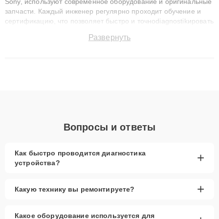
Sony, используют современное оборудование и оригинальные
запчасти. Каждый инженер регулярно проходит обучение и
сертификацию, что позволяет быстро и точноdiagnostikировать
поломки и восстанавливать технику с сохранением гарантии
Развернуть
до 3 лет. Наши мастера решают сложные случаи: от замены
матриц и материнских плат до ремонта после залития и
восстановления данных. Благодаря высокой квалификации и
ответственному подходу клиенты получают быстрый,
качественный ремонт и понятные объяснения по результатам
диагностики.
Вопросы и ответы
Как быстро проводится диагностика
+
устройства?
+
Какую технику вы ремонтируете?
Какое оборудование используется для